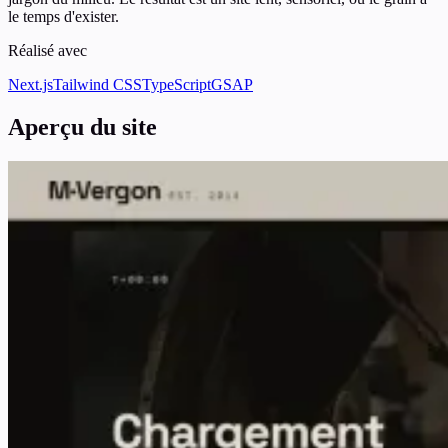
le temps d'exister.
Réalisé avec
Next.js
Tailwind CSS
TypeScript
GSAP
Aperçu du site