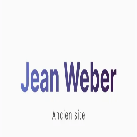
jeanweber.fr (ancien site)
Ancienne version de mon site personnel, d'abord conçue avec React
et Vite, puis migrée vers Next.js et Tailwind CSS avant sa refonte
complète. Une base fondatrice de mon identité freelance.
Next.js
Tailwind CSS
React