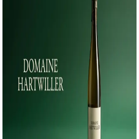
Domaine viticole alsacien fictif : une vitrine contemplative et
chaleureuse pour les vignerons indépendants en biodynamie qui
veulent raconter leur terroir et leur savoir-faire.
Next.js
Tailwind CSS
TypeScript