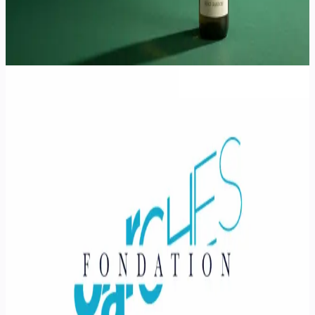
Projet client
Fondation Garches
Refonte du site institutionnel d’une fondation reconnue d’utilité
publique engagée dans la recherche sur le handicap.
Next.js
Tailwind CSS
TypeScript